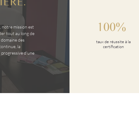
IÈRE.
100%
 notre mission est
er tout au long de
e domaine des
taux de réussite à la
continue, la
certification
n progressive d'une
.