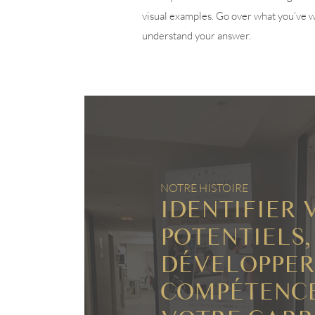
visual examples. Go over what you’ve wri
understand your answer.
NOTRE HISTOIRE
IDENTIFIER 
POTENTIELS,
DÉVELOPPER
COMPÉTENCE