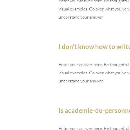
Enter your answer here. Be thoughtful w
visual examples. Go over what you’ve wri
understand your answer.
I don’t know how to writ
Enter your answer here. Be thoughtful w
visual examples. Go over what you’ve wri
understand your answer.
Is academie-du-personnel
Enter your answer here. Be thoughtful w