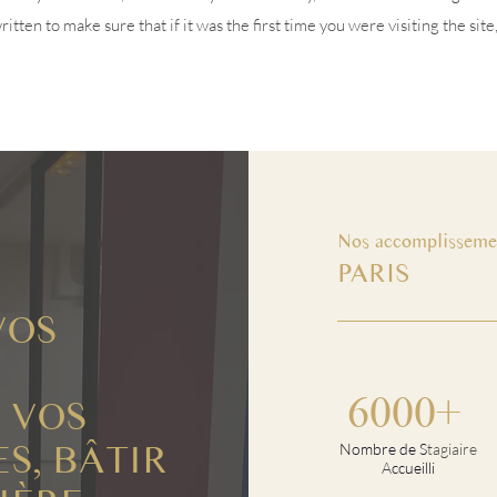
tten to make sure that if it was the first time you were visiting the site
Nos accomplisseme
PARIS
VOS
6000+
 VOS
S, BÂTIR
Nombre de S
tagiaire
A
ccueilli