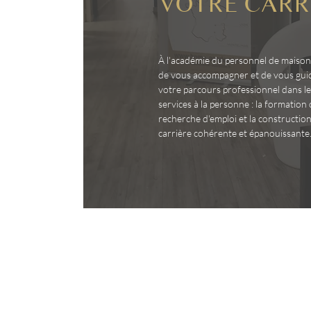
VOTRE CARR
À l'académie du personnel de maison,
de vous accompagner et de vous guid
votre parcours professionnel dans l
services à la personne : la formation 
recherche d'emploi et la constructio
carrière cohérente et épanouissante