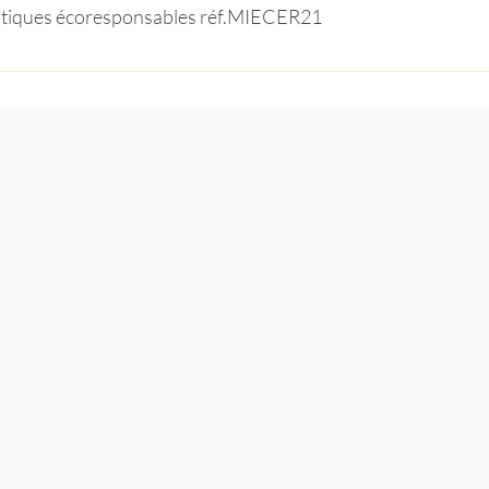
pratiques écoresponsables réf.MIECER21
 (voir l'équivalence du CECRL) Pour les personnes en situation de h
stanciel, matériel informatique (PC, Tablette), connexion internet 