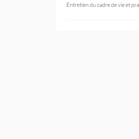
Entretien du cadre de vie et 
Français - oral et écrit niveau A2
avec le référent pédagogique En di
ces outils numériques